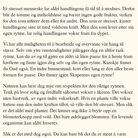
Et stresset menneske lar aldri handlingene få tid til å modnes. Derfor
blir de tomme og innholdsløse og bærer ingen gode frukter, verken
for den som utfører dem eller for andre. Den som er stresset, kaster
handlingene sine ut med voldsom kraft. Men den som lever etter sin
egen rytme, lar rolig handlingene vokse fram fra dypet.
Vi har alle muligheten til å bearbeide og overvinne vår hang til
stress. Selv om ytre omstendigheter pålegger deg en altfor rask
rytme, kan du av og til gjøre en aldri så liten pause for å hente fram
kreftene og finne igjen deg selv og din egen rytme. Kanskje finner
du Gud også. En indre bønnestund, kort eller lang er den aller beste
formen for pause. Der finner igjen Skaperens egen rytme!
Naturen kan lære deg mye om respekten for den riktige rytmen.
Tenk på hvor rolig og fredfullt såkornet vokser i åkeren. Det vokser
uten hastverk, av egen indre voksekraft. Hvis en plante ville vokse
fortere enn den indre kraften tillot, så ville den bli stresset. Men slik
er det aldri med planter. Det lønner seg ikke å bryte opp en
blomsterknopp med vold. Det bare ødelegger blomsten. En levende
organisme kan aldri forseres.
Slik er det med deg også. Du kan bare bli det du er ment å være