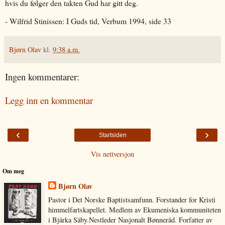
hvis du følger den takten Gud har gitt deg.
- Wilfrid Stinissen: I Guds tid, Verbum 1994, side 33
Bjørn Olav
kl.
9:38 a.m.
Ingen kommentarer:
Legg inn en kommentar
‹
›
Startsiden
Vis nettversjon
Om meg
Bjørn Olav
Pastor i Det Norske Baptistsamfunn. Forstander for Kristi
himmelfartskapellet. Medlem av Ekumeniska kommuniteten
i Bjärka Säby.Nestleder Nasjonalt Bønneråd. Forfatter av