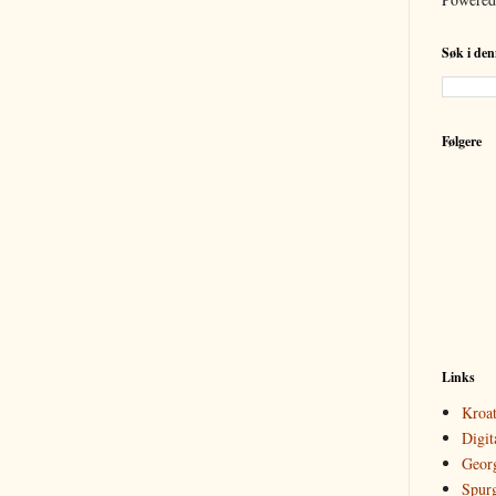
Søk i den
Følgere
Links
Kroat
Digit
Geor
Spur