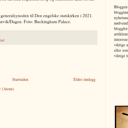
Bloggen
blogginn
il generalsynoden til Den engelske statskirken i 2021
.
nyhetsme
 Sævik/Dagen. Foto: Buckingham Palace.
nødvendi
bloggfor
artiklen
interesse
iet
viktige 
eller so
viktige 
Startsiden
Eldre innlegg
r (Atom)