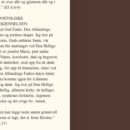
er over alle og gjennom alle og i
e." (Ef 4,4-6)
POSTOLISKE
EKJENNELSEN:
 på Gud Fader, Den Allmektige,
s og jordens skaper. Jeg tror på
istus, Guds enbårne Sønn, vår
om ble unnfanget ved Den Hellige
t av jomfru Maria, pint under
Pilatus, korsfestet, død og begravet,
til dødsriket, stod opp fra de døde
ag, fòr opp til himmelen, sitter ved
n Allmektige Faders høyre hånd,
fra komme igjen for å dømme
og døde. Jeg tror på Den Hellige
hellig, allmenn kirke, de helliges
 syndernes forlatelse, legemets
else og det evige liv. Amen.
en kan legge noen annen grunnvoll
som er lagt, det er Jesus Kristus."
,11)