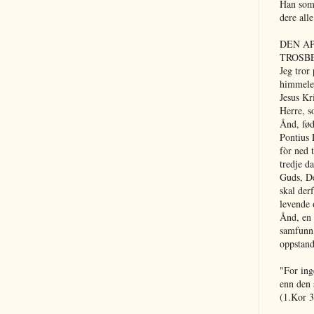
Han som 
dere all
DEN A
TROSB
Jeg tror
himmelen
Jesus Kr
Herre, s
Ånd, fød
Pontius 
fòr ned 
tredje d
Guds, De
skal der
levende 
Ånd, en 
samfunn,
oppstand
"For ing
enn den 
(1.Kor 3