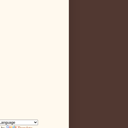
d by
Translate