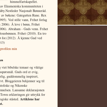
himmelfartskapellet.
av Ekumeniska kommuniteten i
äby.Nestleder Nasjonalt Bønneråd.
r av bøkene: Gategutten Rune. Rex
1995). Ved stille vann, Frihet forlag
 2006). Å leve i bønn, Frihet
2006). Abraham - Guds venn. Frihet
Jesusbønnen. Frihet (2010). En tro
ø for.(2012). Å kjenne Gud ved
013)
 profilen min
gen
 viet bibelske temaer og viktige
spørsmål. Guds ord er evig,
rlig, guddommelig inspirert,
tivt. Bloggeieren bekjenner seg til
toliske og Nikenske
ennelsen. Lausanne deklarasjonen
Town erklæringen gir uttrykk for
Artiklene har
logiske ståsted.
ht.