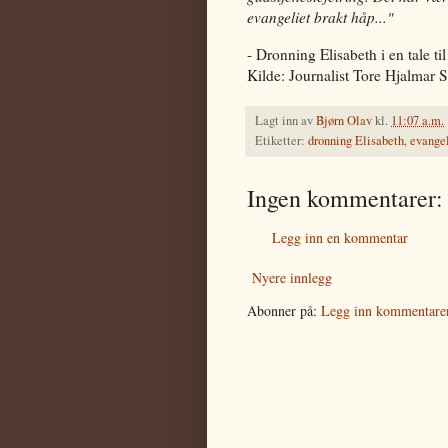
evangeliet brakt håp..."
- Dronning Elisabeth i en tale t
Kilde: Journalist Tore Hjalmar
Lagt inn av
Bjørn Olav
kl.
11:07 a.m.
Etiketter:
dronning Elisabeth
,
evangel
Ingen kommentarer:
Legg inn en kommentar
Nyere innlegg
Abonner på:
Legg inn kommentare