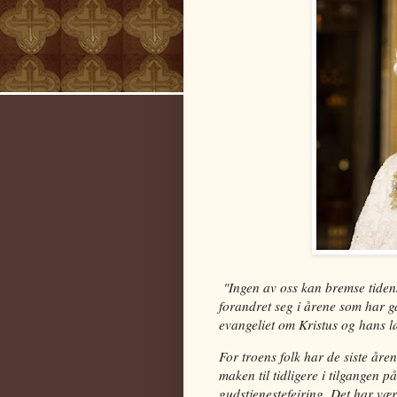
"Ingen av oss kan bremse tidens
forandret seg i årene som har gå
evangeliet om Kristus og hans l
For troens folk har de siste årene
maken til tidligere i tilgangen p
gudstjenestefeiring. Det har vært