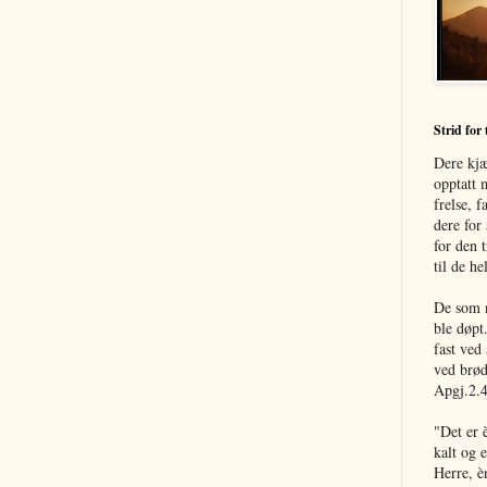
Strid for 
Dere kjæ
opptatt 
frelse, f
dere for 
for den 
til de he
De som n
ble døpt
fast ved
ved brød
Apgj.2.4
"Det er 
kalt og e
Herre, è