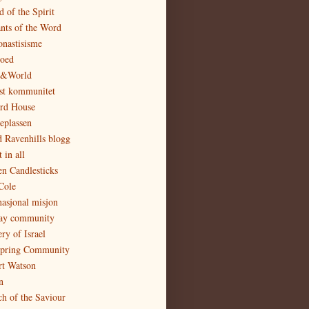
 of the Spirit
nts of the Word
nastisisme
oed
&World
st kommunitet
ord House
eplassen
 Ravenhills blogg
 in all
n Candlesticks
Cole
nasjonal misjon
day community
ry of Israel
spring Community
rt Watson
n
h of the Saviour