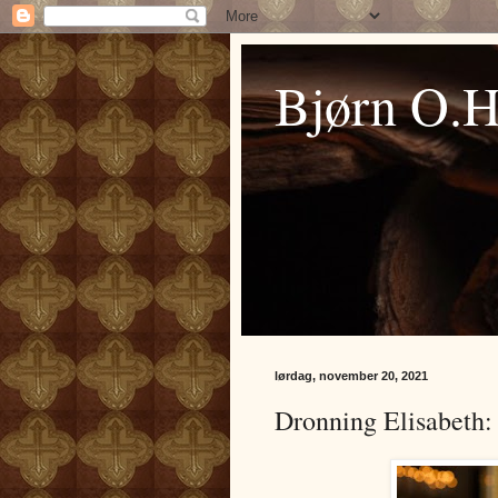
Bjørn O.
lørdag, november 20, 2021
Dronning Elisabeth: '