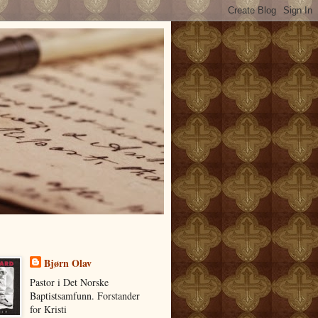
Bjørn Olav
Pastor i Det Norske
Baptistsamfunn. Forstander
for Kristi