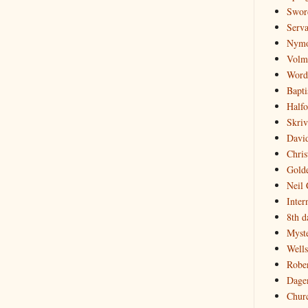
Sword
Serva
Nymo
Volm
Word
Bapti
Half
Skriv
David
Christ
Golde
Neil 
Inter
8th 
Myste
Well
Robe
Dage
Churc