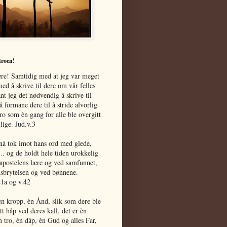
troen!
re! Samtidig med at jeg var meget
med å skrive til dere om vår felles
ant jeg det nødvendig å skrive til
å formane dere til å stride alvorlig
tro som èn gang for alle ble overgitt
llige. Jud.v.3
å tok imot hans ord med glede,
... og de holdt hele tiden urokkelig
 apostelens lære og ved samfunnet,
sbrytelsen og ved bønnene.
1a og v.42
èn kropp, èn Ånd, slik som dere ble
tt håp ved deres kall, det er èn
n tro, èn dåp, èn Gud og alles Far,