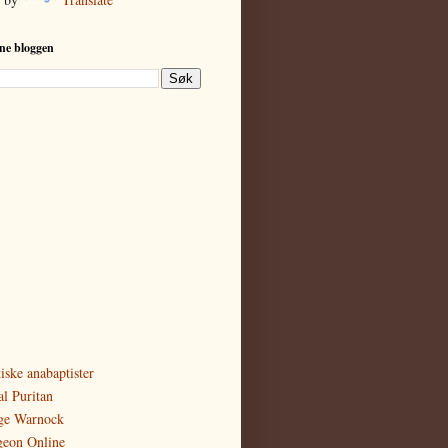
ne bloggen
iske anabaptister
al Puritan
ge Warnock
geon Online