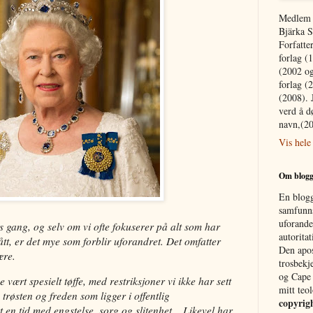
Medlem 
Bjärka S
Forfatte
forlag (
(2002 og
forlag (
(2008). 
verd å d
navn,(2
Vis hele
Om blog
En blogg
samfunns
uforande
 gang, og selv om vi ofte fokuserer på alt som har
autorita
tt, er det mye som forblir uforandret. Det omfatter
Den apos
ære.
trosbekj
og Cape 
 vært spesielt tøffe, med restriksjoner vi ikke har sett
mitt teo
å trøsten og freden som ligger i offentlig
copyrig
 en tid med engstelse, sorg og slitenhet... Likevel har