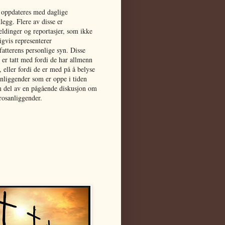
 oppdateres med daglige
legg. Flere av disse er
ldinger og reportasjer, som ikke
gvis representerer
fatterens personlige syn. Disse
e er tatt med fordi de har allmenn
, eller fordi de er med på å belyse
anliggender som er oppe i tiden
m del av en pågående diskusjon om
trosanliggender.